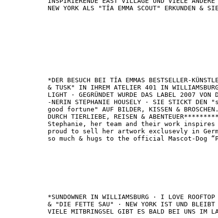
INSPIRIERENDE EAST VILLAGE UND VIELE ANDERE 
NEW YORK ALS "TÍA EMMA SCOUT" ERKUNDEN & SIE
*DER BESUCH BEI TÍA EMMAS BESTSELLER-KÜNSTLE
& TUSK" IN IHREM ATELIER 401 IN WILLIAMSBURG
LIGHT · GEGRÜNDET WURDE DAS LABEL 2007 VON D
-NERIN STEPHANIE HOUSELY · SIE STICKT DEN "s
good fortune" AUF BILDER, KISSEN & BROSCHEN.
DURCH TIERLIEBE, REISEN & ABENTEUER*********
Stephanie, her team and their work inspires 
proud to sell her artwork exclusevly in Germ
so much & hugs to the official Mascot-Dog “P
*SUNDOWNER IN WILLIAMSBURG · I LOVE ROOFTOP 
& "DIE FETTE SAU" · NEW YORK IST UND BLEIBT 
VIELE MITBRINGSEL GIBT ES BALD BEI UNS IM LA