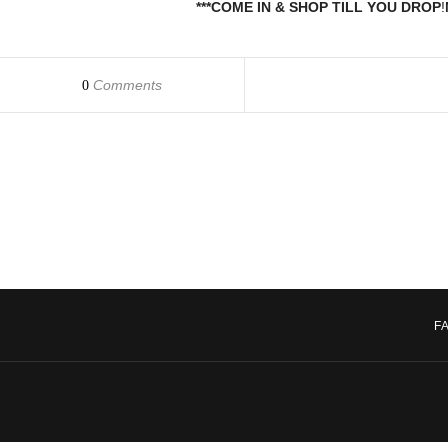
***COME IN & SHOP TILL YOU DROP
!
Comments
0
F